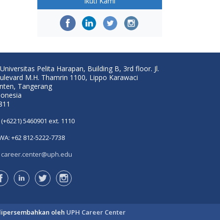
Ikuti Kami
Universitas Pelita Harapan, Building B, 3rd floor. Jl.
ulevard M.H. Thamrin 1100, Lippo Karawaci
nten, Tangerang
donesia
811
(+6221) 5460901 ext. 1110
WA: +62 812-5222-7738
career.center@uph.edu
dipersembahkan oleh
UPH Career Center