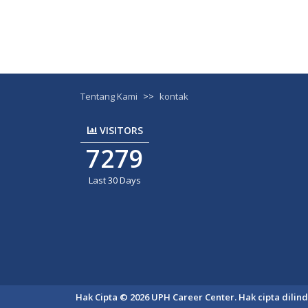
Tentang Kami
>>
kontak
VISITORS
7279
Last 30 Days
Hak Cipta © 2026 UPH Career Center. Hak cipta dili