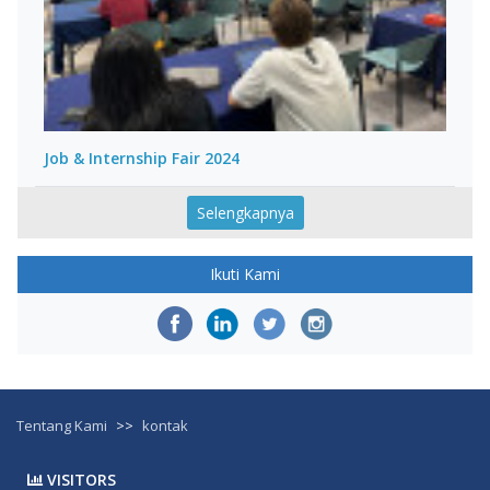
Job & Internship Fair 2024
Selengkapnya
Ikuti Kami
Tentang Kami
>>
kontak
VISITORS