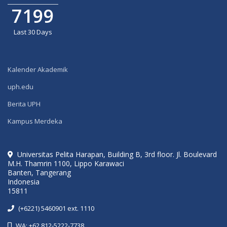
7199
Last 30 Days
Kalender Akademik
uph.edu
Berita UPH
Kampus Merdeka
Universitas Pelita Harapan, Building B, 3rd floor. Jl. Boulevard
M.H. Thamrin 1100, Lippo Karawaci
Banten, Tangerang
Indonesia
15811
(+6221) 5460901 ext. 1110
WA: +62 812-5222-7738