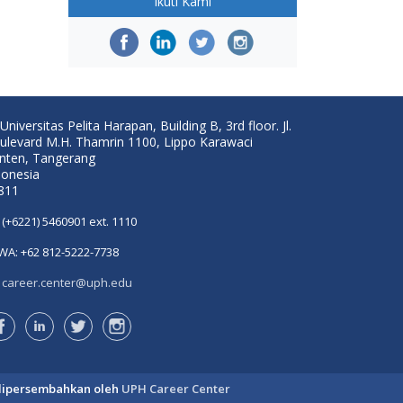
Ikuti Kami
Universitas Pelita Harapan, Building B, 3rd floor. Jl.
ulevard M.H. Thamrin 1100, Lippo Karawaci
nten, Tangerang
donesia
811
(+6221) 5460901 ext. 1110
WA: +62 812-5222-7738
career.center@uph.edu
dipersembahkan oleh
UPH Career Center