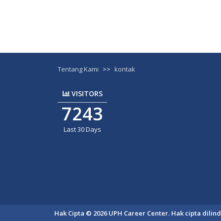
Tentang Kami
>>
kontak
VISITORS
7243
Last 30 Days
Hak Cipta © 2026 UPH Career Center. Hak cipta dili