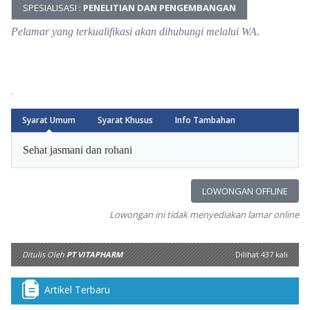
SPESIALISASI :
PENELITIAN DAN PENGEMBANGAN
Pelamar yang terkualifikasi akan dihubungi melalui WA.
.
Syarat Umum
Syarat Khusus
Info Tambahan
Arrow
Sehat jasmani dan rohani
LOWONGAN OFFLINE
Lowongan ini tidak menyediakan lamar online
Ditulis Oleh
PT VITAPHARM
Dilihat 437 kali
Artikel Terbaru