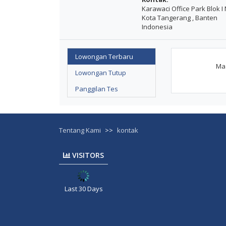
Karawaci Office Park Blok I 
Kota Tangerang , Banten
Indonesia
Lowongan Terbaru
Maa
Lowongan Tutup
Panggilan Tes
Tentang Kami
>>
kontak
VISITORS
Last 30 Days