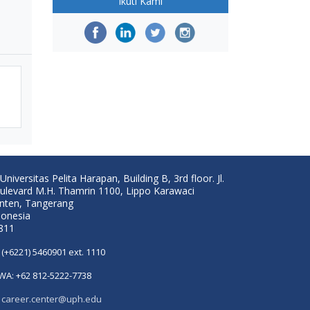
Ikuti Kami
Universitas Pelita Harapan, Building B, 3rd floor. Jl.
ulevard M.H. Thamrin 1100, Lippo Karawaci
nten, Tangerang
donesia
811
(+6221) 5460901 ext. 1110
WA: +62 812-5222-7738
career.center@uph.edu