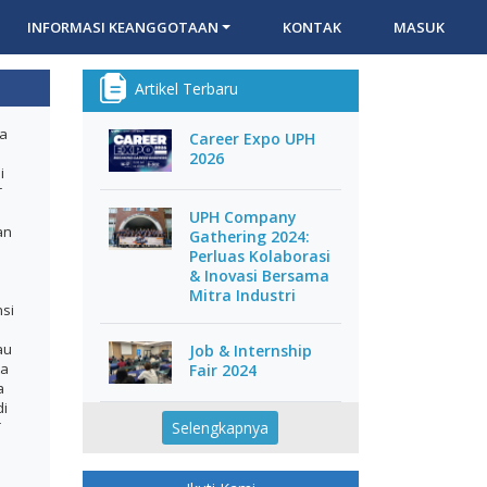
INFORMASI KEANGGOTAAN
KONTAK
MASUK
Artikel Terbaru
ma
Career Expo UPH
2026
i
T
UPH Company
an
Gathering 2024:
Perluas Kolaborasi
& Inovasi Bersama
Mitra Industri
si
au
Job & Internship
ta
Fair 2024
a
di
Selengkapnya
T