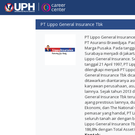
PT Lippo General Insurance Tbk
PT Lippo General Insuranc
PT Asuransi Brawidjaja. P
Marga Pusaka. Pada tangg
Surabaya menjadi di Jakar
Lippo General Insurance.
tanggal 21 April 1997, PT
dilengkapi menjadi PT Lippo
General Insurance Tbk dica
ditawarkan diantaranya as
karyawan perusahaan, asur
lainnya. Sejak tahun 2013 
General Insurance Tbk teru
ajang prestisius lainnya, 
Ekonomi, dan The Nationa
pemasar yang handal, PT Li
seluruh tanah air dengan b
Lippo General Insurance 
186,8% dengan Total Asset R
Kontak: