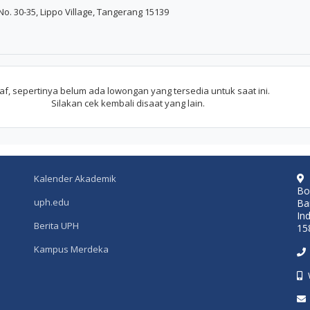
No. 30-35, Lippo Village, Tangerang 15139
f, sepertinya belum ada lowongan yang tersedia untuk saat ini.
Silakan cek kembali disaat yang lain.
Kalender Akademik
Bo
uph.edu
Ba
In
Berita UPH
15
Kampus Merdeka