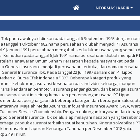
INFORMASI KARIR
e Tbk pada awalnya didirikan pada tanggal 6 September 1963 dengan na
ada tanggal 1 Oktober 1982 nama perusahaan diubah menjadi PT Asuransi
al 9 Januari 1991 perusahaan mengubah kedudukan usaha yang semula d
ta. Kemudian pada tanggal 6 Juli 1991 nama perusahaan diubah menjadi P
 Setelah Penawaran Umum Saham Perseroan kepada masyarakat, pada
 Lippo General Insurance menjadi perusahaan terbuka, dan nama perusaha
 General Insurance Tbk. Pada tanggal 22 Juli 1997 saham dari PT Lippo
tatkan di Bursa Efek Indonesia “IDX”. Beberapa kategori produk yang
uransi kebakaran, asuransi kesehatan baik individu, keluarga, maupun
ansi kendaraan bermotor, asuransi pengangkutan, dan berbagai asuran
dan sampai saat ini seiring kemajuan perkembangan usaha, PT Lippo
s mendapat penghargaan di beberapa kategori dari berbagai institusi, at
diantaranya, Majalah Media Asuransi, InfoBank Insurance Award, SWA, War
l Customer Service Championship. Dengan dukungan karyawan dan tenag
ppo General Insurance Tbk selalu siap melayani nasabah yang tersebar 
erbagai produk asuransi terbaik sesuai kebutuhan. Kinerja solvabilitas P
Tbk berdasarkan Laporan Keuangan Tahunan per Desember 2018 yaitu
p 2,49 Triliun.