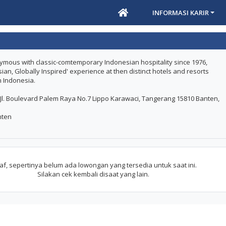
INFORMASI KARIR
ous with classic-comtemporary Indonesian hospitality since 1976,
sian, Globally Inspired' experience at then distinct hotels and resorts
in Indonesia.
 Jl. Boulevard Palem Raya No.7 Lippo Karawaci, Tangerang 15810 Banten,
nten
f, sepertinya belum ada lowongan yang tersedia untuk saat ini.
Silakan cek kembali disaat yang lain.