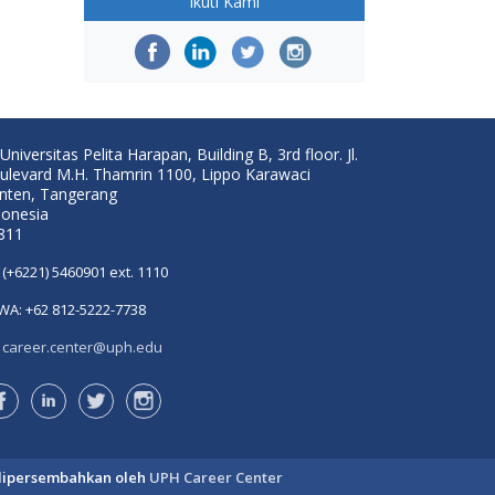
Ikuti Kami
Universitas Pelita Harapan, Building B, 3rd floor. Jl.
ulevard M.H. Thamrin 1100, Lippo Karawaci
nten, Tangerang
donesia
811
(+6221) 5460901 ext. 1110
WA: +62 812-5222-7738
career.center@uph.edu
dipersembahkan oleh
UPH Career Center