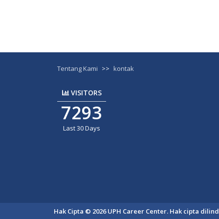
Tentang Kami
>>
kontak
VISITORS
7293
Last 30 Days
Hak Cipta © 2026 UPH Career Center. Hak cipta dili