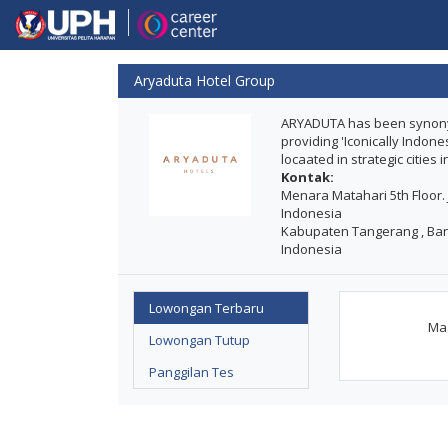
Aryaduta Hotel Group
ARYADUTA has been synonym
providing 'Iconically Indone
locaated in strategic cities 
Kontak:
Menara Matahari 5th Floor.
Indonesia
Kabupaten Tangerang , Ba
Indonesia
Lowongan Terbaru
Maa
Lowongan Tutup
Panggilan Tes