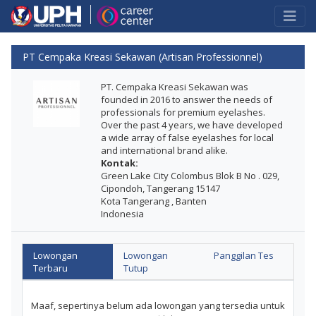
PT Cempaka Kreasi Sekawan (Artisan Professionnel)
PT. Cempaka Kreasi Sekawan was
founded in 2016 to answer the needs of
professionals for premium eyelashes.
Over the past 4 years, we have developed
a wide array of false eyelashes for local
and international brand alike.
Kontak:
Green Lake City Colombus Blok B No . 029,
Cipondoh, Tangerang 15147
Kota Tangerang , Banten
Indonesia
Lowongan
Lowongan
Panggilan Tes
Terbaru
Tutup
Maaf, sepertinya belum ada lowongan yang tersedia untuk