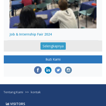
Job & Internship Fair 2024
Selengkapnya
Ikuti Kami
Tentang Kami
>>
kontak
VISITORS