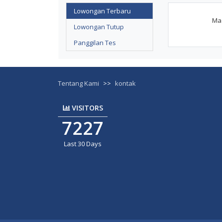
Lowongan Terbaru
Maa
Lowongan Tutup
Panggilan Tes
Tentang Kami
>>
kontak
VISITORS
7227
Last 30 Days