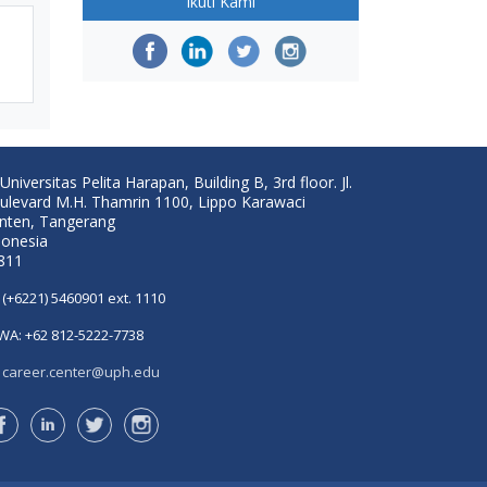
Ikuti Kami
Universitas Pelita Harapan, Building B, 3rd floor. Jl.
ulevard M.H. Thamrin 1100, Lippo Karawaci
nten, Tangerang
donesia
811
(+6221) 5460901 ext. 1110
WA: +62 812-5222-7738
career.center@uph.edu