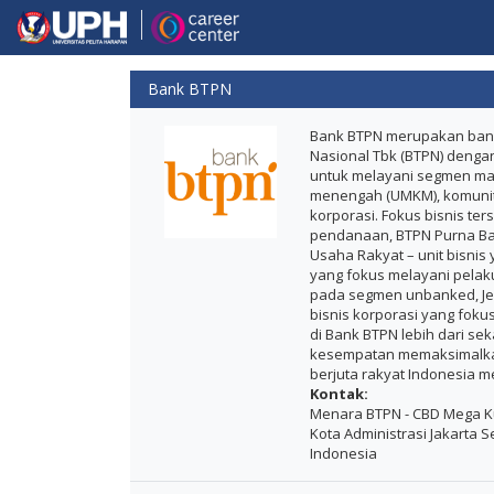
Bank BTPN
Bank BTPN merupakan bank
Nasional Tbk (BTPN) denga
untuk melayani segmen mass
menengah (UMKM), komunita
korporasi. Fokus bisnis ter
pendanaan, BTPN Purna Bak
Usaha Rakyat – unit bisnis 
yang fokus melayani pelak
pada segmen unbanked, Jeni
bisnis korporasi yang foku
di Bank BTPN lebih dari s
kesempatan memaksimalkan 
berjuta rakyat Indonesia me
Kontak:
Menara BTPN - CBD Mega Kun
Kota Administrasi Jakarta Se
Indonesia