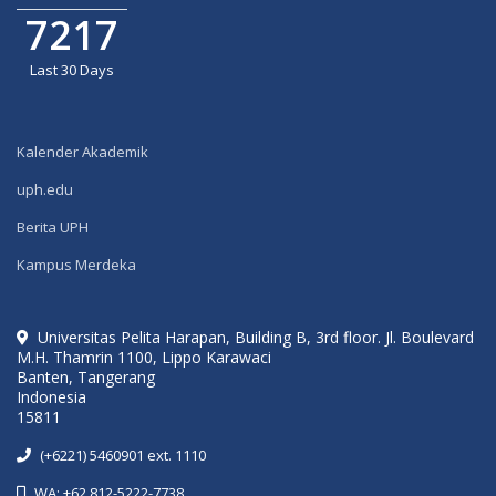
7217
Last 30 Days
Kalender Akademik
uph.edu
Berita UPH
Kampus Merdeka
Universitas Pelita Harapan, Building B, 3rd floor. Jl. Boulevard
M.H. Thamrin 1100, Lippo Karawaci
Banten, Tangerang
Indonesia
15811
(+6221) 5460901 ext. 1110
WA: +62 812-5222-7738