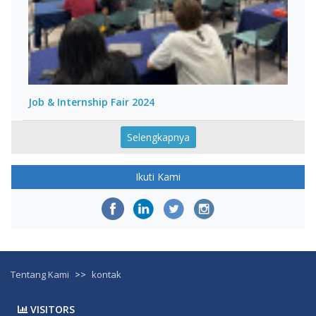
Job & Internship Fair 2024
Selengkapnya
Ikuti Kami
Tentang Kami
>>
kontak
VISITORS