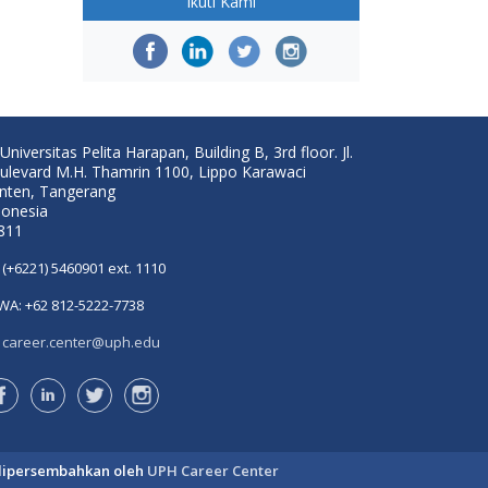
Ikuti Kami
Universitas Pelita Harapan, Building B, 3rd floor. Jl.
ulevard M.H. Thamrin 1100, Lippo Karawaci
nten, Tangerang
donesia
811
(+6221) 5460901 ext. 1110
WA: +62 812-5222-7738
career.center@uph.edu
dipersembahkan oleh
UPH Career Center