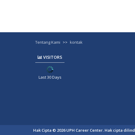
Tentang Kami
>>
kontak
VISITORS
Last 30 Days
Hak Cipta © 2026 UPH Career Center. Hak cipta dili