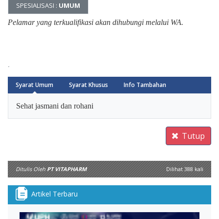
SPESIALISASI :
UMUM
Pelamar yang terkualifikasi akan dihubungi melalui WA.
.
Syarat Umum
Syarat Khusus
Info Tambahan
Arrow
Sehat jasmani dan rohani
Tutup
Ditulis Oleh
PT VITAPHARM
Dilihat 388 kali
Artikel Terbaru