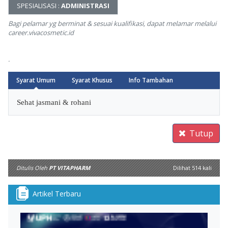
SPESIALISASI :
ADMINISTRASI
Bagi pelamar yg berminat & sesuai kualifikasi, dapat melamar melalui
career.vivacosmetic.id
.
Syarat Umum
Syarat Khusus
Info Tambahan
Arrow
Sehat jasmani & rohani
Tutup
Ditulis Oleh
PT VITAPHARM
Dilihat 514 kali
Artikel Terbaru