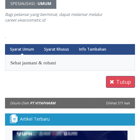
SPESIALISASI :
UMUM
Bagi pelamar yang berminat, dapat melamar melalui
career.vivacosmetic.id
.
Syarat Umum
Syarat Khusus
Info Tambahan
Arrow
Sehat jasmani & rohani
Tutup
Ditulis Oleh
PT VITAPHARM
Dilihat 371 kali
Artikel Terbaru